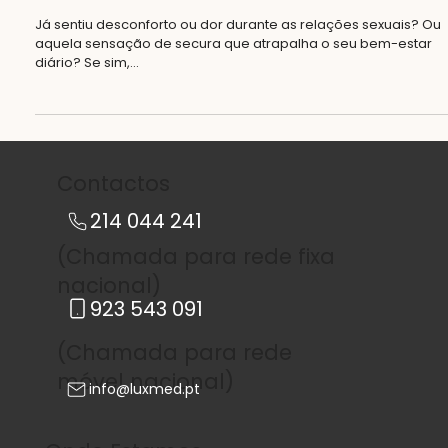
Secura Vaginal: causas, sintomas e os
tratamentos mais eficazes para recuperar o
bem-estar íntimo
Já sentiu desconforto ou dor durante as relações sexuais? Ou
aquela sensação de secura que atrapalha o seu bem-estar
diário? Se sim,...
Contactos
214 044 241
(Chamada para rede fixa
nacional)
923 543 091