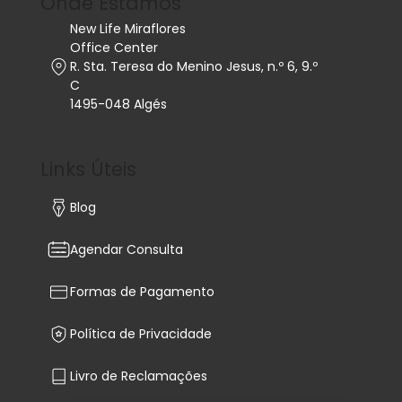
(Chamada para rede
móvel nacional)
info@luxmed.pt
Onde Estamos
New Life Miraflores
Office Center
R. Sta. Teresa do Menino Jesus, n.º 6, 9.º
C
1495-048 Algés
Links Úteis
Blog
Agendar Consulta
Formas de Pagamento