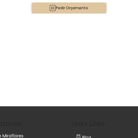
Pedir Orçamento
stamos
Links Úteis
e Miraflores
Blog