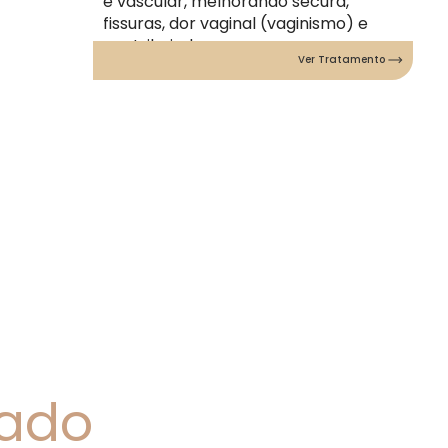
e vascular, melhorando secura,
fissuras, dor vaginal (vaginismo) e
contribuindo para o
Ver Tratamento
rejuvenescimento íntimo.
iado