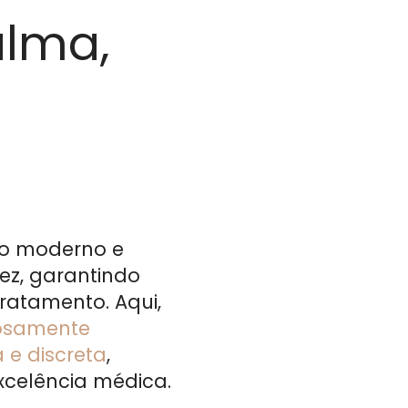
lma,
ço moderno e
ez, garantindo
tratamento. Aqui,
dosamente
 e discreta
,
xcelência médica.