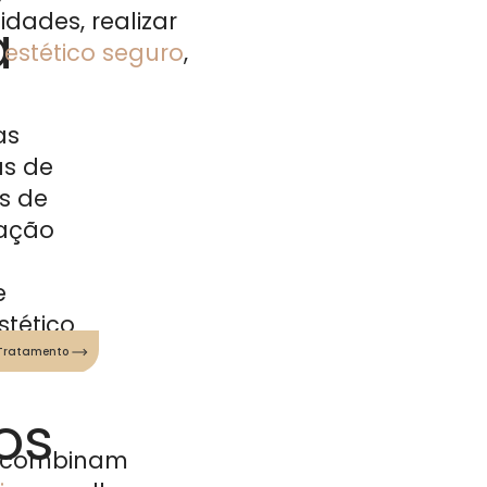
dades, realizar
a
 estético seguro
,
as
as de
s de
iação
e
tético
 Tratamento
os
e combinam