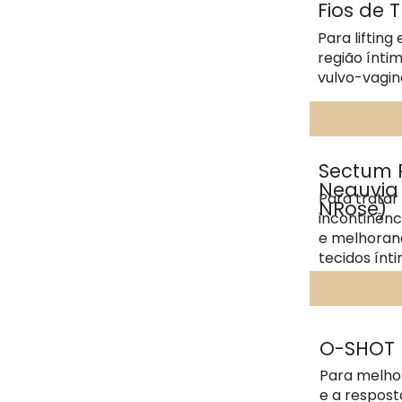
Fios de 
Para lifting
região ínti
vulvo-vagina
Sectum 
Neauvi
Para tratar 
NRose)
incontinênc
e melhoran
tecidos ínt
O-SHOT
Para melhor
e a respost