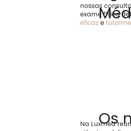
nossas consulta
Méd
exame físico de
eficaz
e
totalm
Os 
Na Luxmed reun