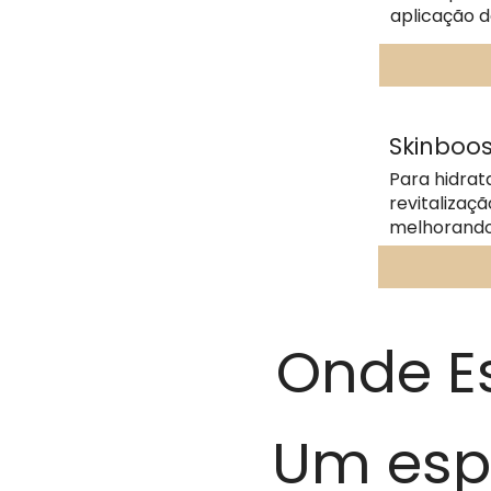
aplicação d
Skinboos
Para hidrat
revitalizaçã
melhorando 
Onde E
Um espa