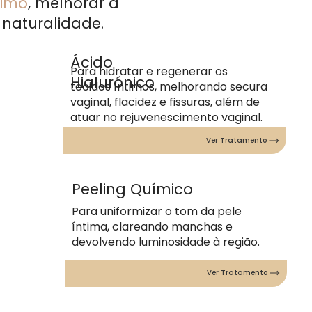
timo
, melhorar a
naturalidade.
Ácido
Para hidratar e regenerar os
Hialurónico
tecidos íntimos, melhorando secura
vaginal, flacidez e fissuras, além de
atuar no rejuvenescimento vaginal.
Ver Tratamento
Peeling Químico
Para uniformizar o tom da pele
íntima, clareando manchas e
devolvendo luminosidade à região.
Ver Tratamento