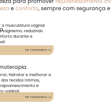
cadeza para promover
rejuvenescimento ín
meza
e
conforto
, sempre com segurança e 
r a musculatura vaginal
ca
 vaginismo, reduzindo
nforto durante a
al.
Ver Tratamento
rmoterapia
rar, hidratar e melhorar a
 dos tecidos íntimos,
 rejuvenescimento e
vo-vaginal.
Ver Tratamento