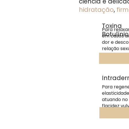
ciência e deli
hidratação
,
fir
Toxina
Para relaxa
Botulíni
em casos de
dor e desco
relação sexu
Intrade
Para regene
elasticidade
atuando no
flacidez vul