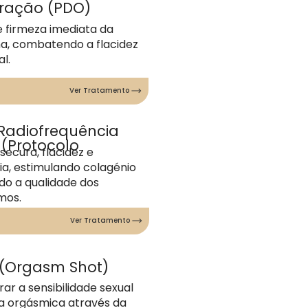
Tração
(PDO)
 e firmeza imediata da
ma, combatendo a flacidez
l.
Ver Tratamento
Radiofrequência
a
(Protocolo
secura, flacidez e
ia, estimulando colagénio
do a qualidade dos
imos.
Ver Tratamento
(Orgasm Shot)
ar a sensibilidade sexual
a orgásmica através da