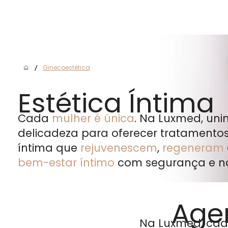
A
/
Ginecoestética
Estética Íntima
Cada
mulher é única
. Na Luxmed, uni
delicadeza para oferecer tratamentos
íntima que
rejuvenescem
,
regeneram
bem-estar íntimo
com segurança e na
Age
Na Luxmed, cad