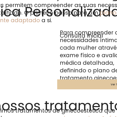
s permitem compreender as suas necessi
ica Personalizad
talhado. O primeiro passo para um
plano
ente adaptado
a si.
Para compreender 
Consulta Inicial
necessidades íntim
cada mulher atravé
exame físico e aval
médica detalhada,
definindo o plano d
tratamento ginecoes
mais adequado.
Ver
nossos tratament
imos tratamentos de ginecoestética qu