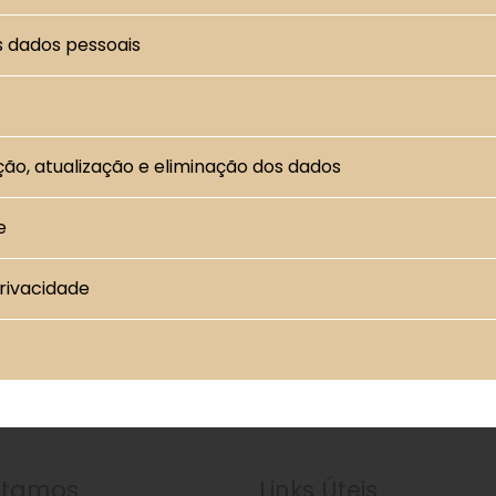
s dados pessoais
cação, atualização e eliminação dos dados
e
privacidade
stamos
Links Úteis