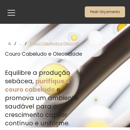
Pedir Orçamento
/
/
...
Couro Cabeludo e Oleosidade
Couro Cabeludo e Oleosidade
Equilibre a produção
sebácea,
purifique o
couro cabeludo
e
promova um ambiente
saudável para o
crescimento capilar
contínuo e uniforme.