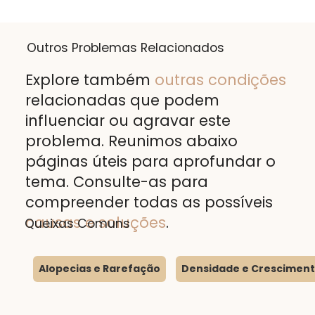
Outros Problemas Relacionados
Explore também
outras condições
relacionadas que podem
influenciar ou agravar este
problema. Reunimos abaixo
páginas úteis para aprofundar o
tema. Consulte-as para
compreender todas as possíveis
causas e soluções
.
Queixas Comuns
Alopecias e Rarefação
Densidade e Crescimen