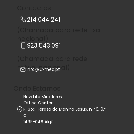
Contactos
214 044 241
(Chamada para rede fixa
nacional)
923 543 091
(Chamada para rede
móvel nacional)
info@luxmed.pt
Onde Estamos
New Life Miraflores
Office Center
R. Sta. Teresa do Menino Jesus, n.º 6, 9.º
C
1495-048 Algés