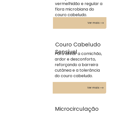
vermelhidão e regular a
flora microbiana do
couro cabeludo.
Ver mais
Couro Cabeludo
Sensível
Para aliviar a comichão,
ardor e desconforto,
reforçando a barreira
cutânea e a tolerância
do couro cabeludo.
Ver mais
Microcirculação