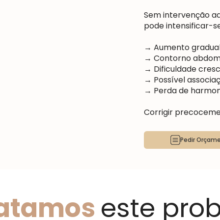
Sem intervenção ade
pode intensificar-se
→ Aumento gradual
→ Contorno abdomi
→ Dificuldade cresc
→ Possível associa
→ Perda de harmonia
Corrigir precocemen
Pedir Orçam
ratamos
este pro