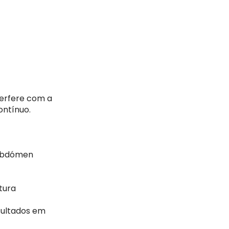
erfere com a
ontínuo.
 abdómen
tura
sultados em