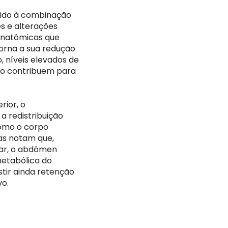
vido à combinação
s e alterações
 anatómicas que
orna a sua redução
, níveis elevados de
smo contribuem para
ior, o
a redistribuição
omo o corpo
as notam que,
lar, o abdómen
metabólica do
stir ainda retenção
vo.