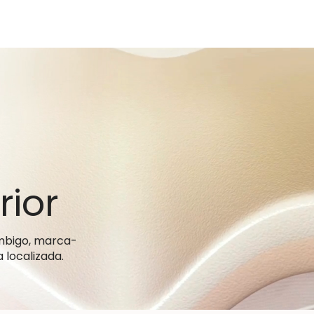
 Clínica
Tratamentos
O que pretende tratar
Medi
ior
umbigo, marca-
 localizada.