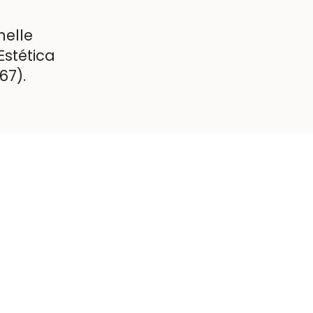
helle
stética
67).