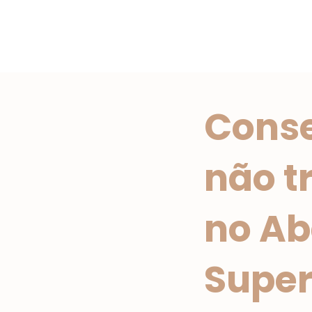
Conse
não t
no A
Super