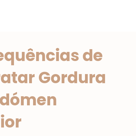
quências de
ratar Gordura
bdómen
ior