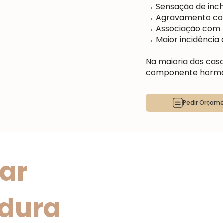
→ Sensação de inch
→ Agravamento com 
→ Associação com f
→ Maior incidência
Na maioria dos caso
componente hormon
Pedir Orçam
ar
rdura