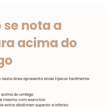
se nota a
ra acima do
go
 nesta área apresenta sinais típicos facilmente
a acima do umbigo
te mesmo com exercício
te entre abdómen superior e inferior