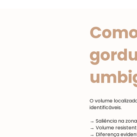
Como 
gordu
umbi
O volume localizado
identificáveis.
→ Saliência na zon
→ Volume resisten
→ Diferença eviden